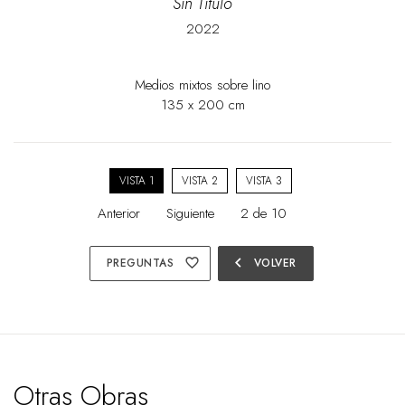
Sin Título
2022
Medios mixtos sobre lino
135 x 200 cm
VISTA 1
VISTA 2
VISTA 3
Anterior
Siguiente
2 de 10
chevron_left
PREGUNTAS
favorite_border
VOLVER
Otras Obras