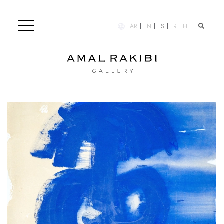
AR
EN
ES
FR
HI