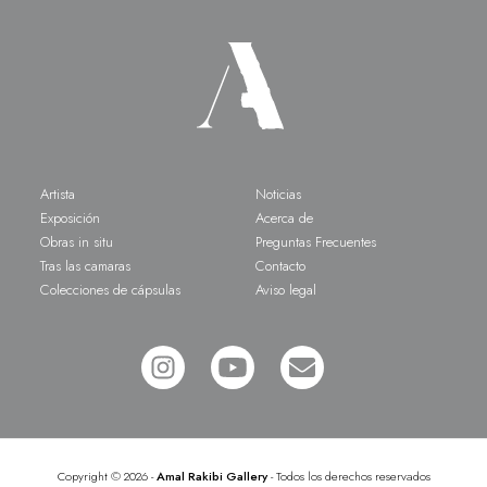
Artista
Noticias
Exposición
Acerca de
Obras in situ
Preguntas Frecuentes
Tras las camaras
Contacto
Colecciones de cápsulas
Aviso legal
Copyright
©
2026 -
Amal Rakibi Gallery
- Todos los derechos reservados