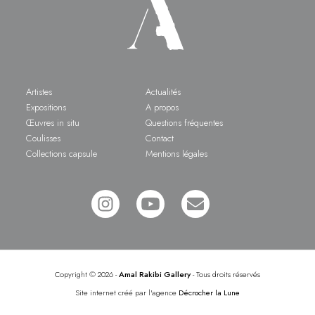
Artistes
Actualités
Expositions
A propos
Œuvres in situ
Questions fréquentes
Coulisses
Contact
Collections capsule
Mentions légales
Copyright
©
2026 -
Amal Rakibi Gallery
- Tous droits réservés
Site internet créé par l'agence
Décrocher la Lune