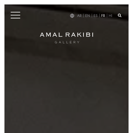
AR
EN
ES
FR
HI