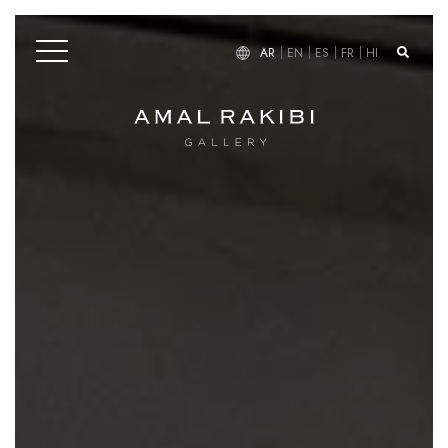
AR
EN
ES
FR
HI