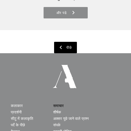
chevron_right
और पढे
chevron_left
पीछे
कलाकार
समाचार
प्रदर्शनी
शीर्षक
सीटू में कलाकृति
अक्सर पूछे जाने वाले प्रश्न
पर्दे के पीछे
संपर्क