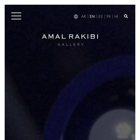
AR
EN
ES
FR
HI